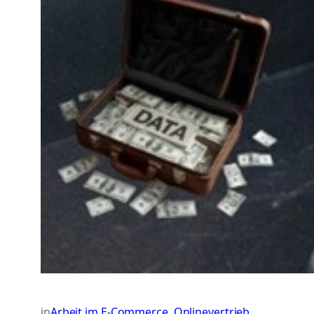
in
Arbeit im E-Commerce
, 
Onlinevertrieb