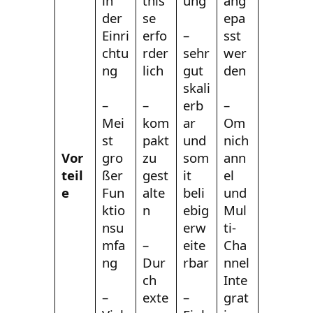
in
tnis
ung
ang
der
se
epa
Einri
erfo
–
sst
chtu
rder
sehr
wer
ng
lich
gut
den
skali
–
–
erb
–
Mei
kom
ar
Om
st
pakt
und
nich
Vor
gro
zu
som
ann
teil
ßer
gest
it
el
e
Fun
alte
beli
und
ktio
n
ebig
Mul
nsu
erw
ti-
mfa
–
eite
Cha
ng
Dur
rbar
nnel
ch
Inte
–
exte
–
grat