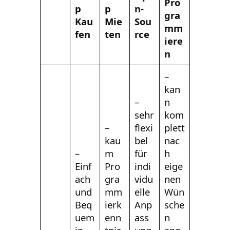
Pro
p
p
n-
gra
Kau
Mie
Sou
mm
fen
ten
rce
iere
n
–
kan
–
n
sehr
kom
–
flexi
plett
kau
bel
nac
–
m
für
h
Einf
Pro
indi
eige
ach
gra
vidu
nen
und
mm
elle
Wün
Beq
ierk
Anp
sche
uem
enn
ass
n