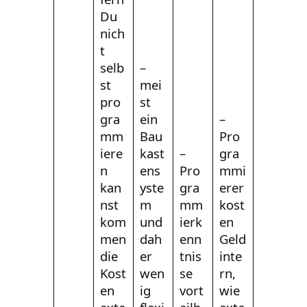
Du
nich
t
selb
–
st
mei
pro
st
gra
ein
–
mm
Bau
Pro
iere
kast
–
gra
n
ens
Pro
mmi
kan
yste
gra
erer
nst
m
mm
kost
kom
und
ierk
en
men
dah
enn
Geld
die
er
tnis
inte
Kost
wen
se
rn,
en
ig
vort
wie