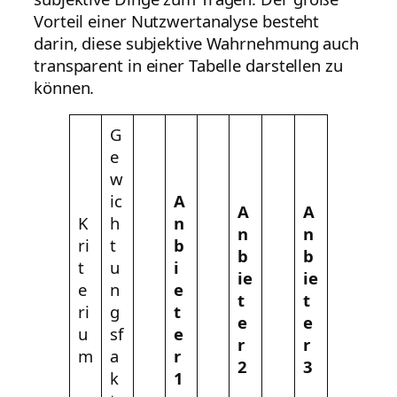
Vorteil einer Nutzwertanalyse besteht
darin, diese subjektive Wahrnehmung auch
transparent in einer Tabelle darstellen zu
können.
G
e
w
ic
A
A
A
K
h
n
n
n
ri
t
b
b
b
t
u
i
ie
ie
e
n
e
t
t
ri
g
t
e
e
u
sf
e
r
r
m
a
r
2
3
k
1