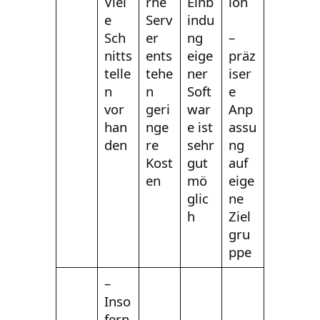
Viel
rne
Einb
ion
e
Serv
indu
Sch
er
ng
–
nitts
ents
eige
präz
telle
tehe
ner
iser
n
n
Soft
e
vor
geri
war
Anp
han
nge
e ist
assu
den
re
sehr
ng
Kost
gut
auf
en
mö
eige
glic
ne
h
Ziel
gru
ppe
–
Inso
fern