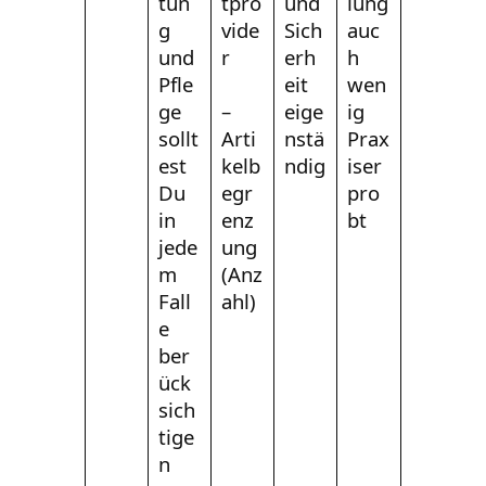
tun
tpro
und
lung
g
vide
Sich
auc
und
r
erh
h
Pfle
eit
wen
ge
–
eige
ig
sollt
Arti
nstä
Prax
est
kelb
ndig
iser
Du
egr
pro
in
enz
bt
jede
ung
m
(Anz
Fall
ahl)
e
ber
ück
sich
tige
n