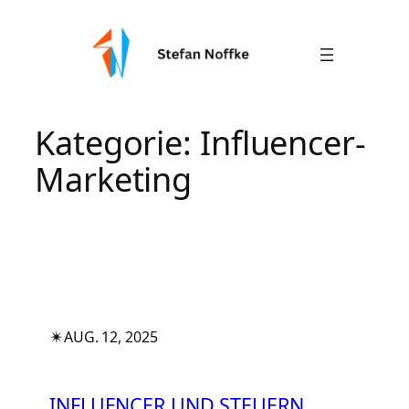
Zum
Inhalt
springen
Kategorie:
Influencer-
Marketing
✴︎
AUG. 12, 2025
INFLUENCER UND STEUERN