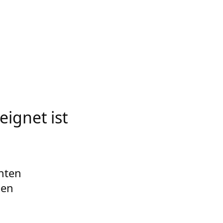
ignet ist
hten
gen